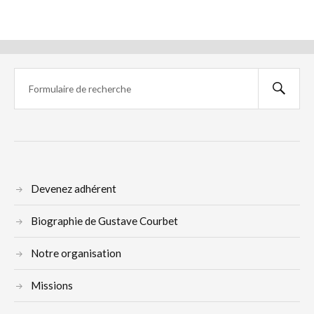
Devenez adhérent
Biographie de Gustave Courbet
Notre organisation
Missions