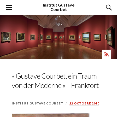
Institut
Gustave
Courbet
« Gustave Courbet, ein Traum
von der Moderne » – Frankfort
INSTITUT GUSTAVE COURBET
22 OCTOBRE 2010