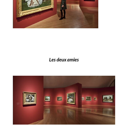
Les deux amies