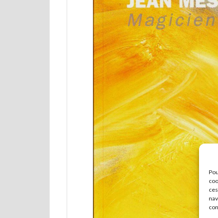
Pou
coo
ces
nav
con