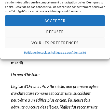
des données telles que le comportement de navigation ou les ID uniques sur
ce site. Le fait de ne pas consentir ou de retirer son consentement peut avoir
un effet négatif sur certaines caractéristiques et fonctions.
ACCEPTER
REFUSER
Nous vous encourageons vivement à vous
rendre à cette très belle exposition du 6 juillet au
VOIR LES PRÉFÉRENCES
22 septembre 2019 (entrée libre) ouverte tous
Politique de cookies
Politique de confidentialité
les jours de 10h à 12h et de 14h à 18h (sauf le
mardi)
Un peu d’histoire
L’Eglise d’Ornans : Au XIIe siècle, une première église
d’architecture romane est construite, succédant
peut-être à un édifice plus ancien. Plusieurs fois
détruite au cours des siècles, l’église fut reconstruite