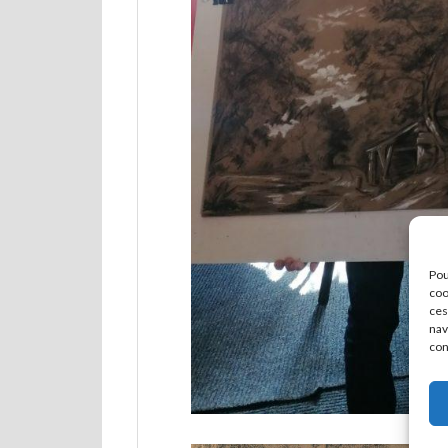
Pou
coo
ces
nav
con