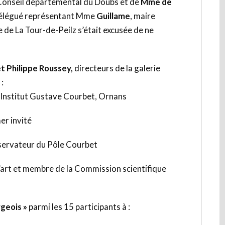
 Conseil départemental du Doubs et de
Mme de
 délégué représentant Mme
Guillame
, maire
e de La Tour-de-Peilz s’était excusée de ne
et Philippe Roussey,
directeurs de la galerie
:
, Institut Gustave Courbet, Ornans
er invité
servateur du Pôle Courbet
 l’art et membre de la Commission scientifique
geois »
parmi les 15 participants à :