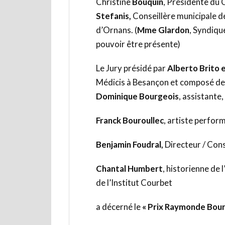
Christine
Bouquin
, Présidente du
Stefanis,
Conseillère municipale
d’Ornans. (
Mme Glardon
, Syndiqu
pouvoir être présente)
Le Jury présidé par
Alberto Brito 
Médicis à Besançon et composé de 
Dominique Bourgeois
, assistante
Franck Bouroullec
, artiste perform
Benjamin Foudral,
Directeur / Con
Chantal Humbert
, historienne de
de l’Institut Courbet
a décerné le
« Prix Raymonde Bour