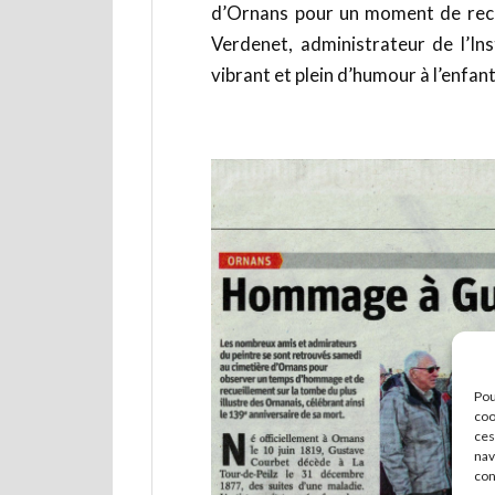
d’Ornans pour un moment de recu
Verdenet, administrateur de l’I
vibrant
et plein d’humour à l’enfan
Pou
coo
ces
nav
con