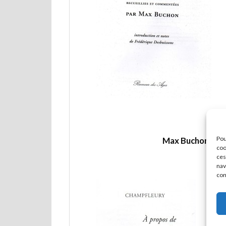
Pou
Max Buchon – Le
coo
ces
nav
con