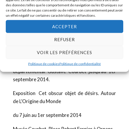
des données telles que le comportement de navigation ou les ID uniques sur
ce site. Le fait de ne pas consentir ou de retirer son consentement peut avoir
un effet négatif sur certaines caractéristiques et fonctions.
Sont également présentées des œuvres
d’Albrecht Dϋrer, Edgar Degas, Auguste Rodin,
ACCEPTER
Georges Lacombe, Jean-Auguste-Dominique
REFUSER
Ingres, Louise Bourgeois, André Raffray, André
Masson …
VOIR LES PRÉFÉRENCES
Une exposition à voir ou à revoir au Musée
Politique de cookies
Politique de confidentialité
départemental Gustave Courbet jusqu’au 1er
septembre 2014.
Exposition Cet obscur objet de désirs. Autour
de L’Origine du Monde
du 7 juin au 1er septembre 2014
Musée Courbet, Place Robert Fernier à Ornans