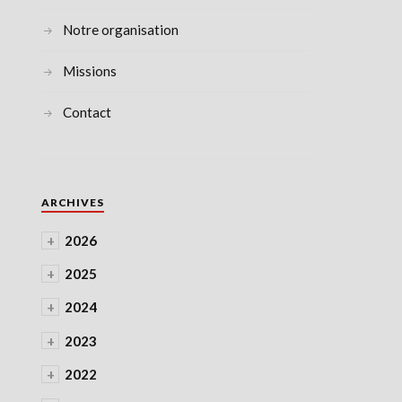
Notre organisation
Missions
Contact
ARCHIVES
+
2026
+
2025
+
2024
+
2023
+
2022