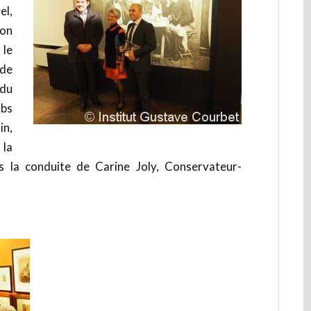
el,
ion
 le
 de
 du
bs
n,
 la
us la conduite de Carine Joly, Conservateur-