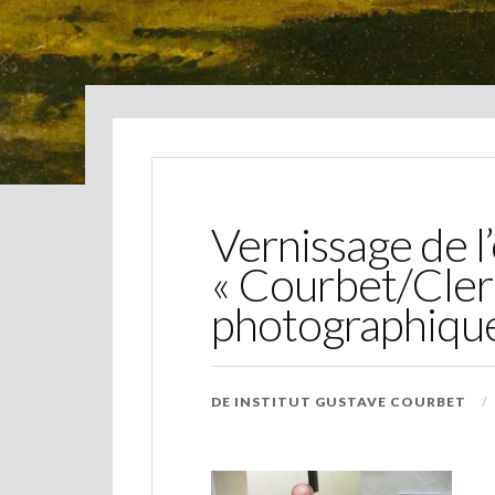
Vernissage de l
« Courbet/Cler
photographique
DE
INSTITUT GUSTAVE COURBET