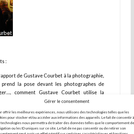
ts :
 rapport de Gustave Courbet à la photographie,
 prend la pose devant les photographes de
nger…, comment Gustave Courbet utilise la
 sa peinture et enfin comment la photographie
Gérer le consentement
ntre.
r offrir les meilleures expériences, nous utilisons des technologies telles que les
kies pour stocker et/ou accéder aux informations des appareils. Le fait de consentir 
 technologies nous permettra de traiter des données telles que le comportement d
igation ou les ID uniques sur ce site. Le fait de ne pas consentir ou de retirer son
sentement peut avoir un effet négatif sur certaines caractéristiques et fonctions.