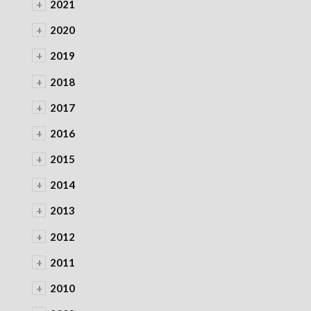
+
2021
+
2020
+
2019
+
2018
+
2017
+
2016
+
2015
+
2014
+
2013
+
2012
+
2011
+
2010