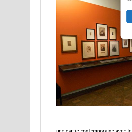
une partie contemporaine avec le