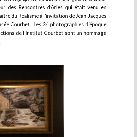
ur des Rencontres d’Arles qui était venu en
ître du Réalisme à l’invitation de Jean-Jacques
Musée Courbet. Les 34 photographies d’époque
ections de l’Institut Courbet sont un hommage
.