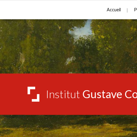
Accueil
P
Institut
Gustave Co