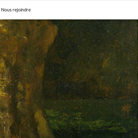
Nous rejoindre