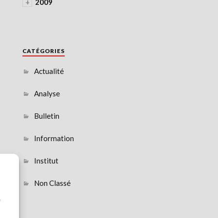
+
2009
CATÉGORIES
Actualité
Analyse
Bulletin
Information
Institut
Non Classé
à
e