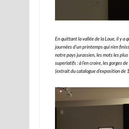
En quittant la vallée de la Loue, il y a
journées d’un printemps qui n’en finiss
notre pays jurassien, les mots les plus
superlatifs : à l’en croire, les gorges 
(extrait du catalogue d’exposition de